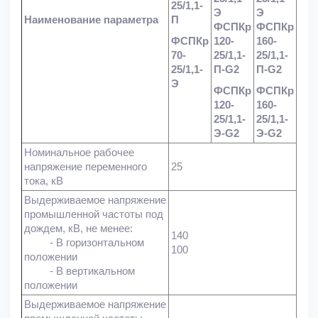
25/1,1-
Э
Э
Наименование параметра
П
ФСПКр
ФСПКр
ФСПКр
120-
160-
70-
25/1,1-
25/1,1-
25/1,1-
П-G2
П-G2
Э
ФСПКр
ФСПКр
120-
160-
25/1,1-
25/1,1-
Э-G2
Э-G2
Номинальное рабочее
напряжение переменного
25
тока, кВ
Выдерживаемое напряжение
промышленной частоты под
дождем, кВ, не менее:
140
- В горизонтальном
100
положении
- В вертикальном
положении
Выдерживаемое напряжение