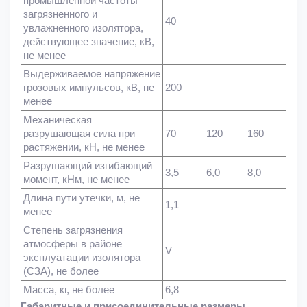
промышленной частоты
загрязненного и
40
увлажненного изолятора,
действующее значение, кВ,
не менее
Выдерживаемое напряжение
грозовых импульсов, кВ, не
200
менее
Механическая
разрушающая сила при
70
120
160
растяжении, кH, не менее
Разрушающий изгибающий
3,5
6,0
8,0
момент, кНм, не менее
Длина пути утечки, м, не
1,1
менее
Степень загрязнения
атмосферы в районе
V
эксплуатации изолятора
(СЗА), не более
Масса, кг, не более
6,8
Габаритные и присоединительные размеры