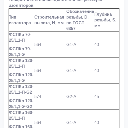
изоляторов
Обозначение
Глубина
Тип
Строительная
резьбы, D,
резьбы, S,
изолятора
высота, H, мм
по ГОСТ
мм
6357
ФСПКр 70-
25/1,1-П
564
G1-A
40
ФСПКр 70-
25/1,1-Э
ФСПКр 120-
25/1,1-П
564
G1-A
40
ФСПКр 120-
25/1,1-Э
ФСПКр 120-
25/1,1-П-G2
574
G2-A
45
ФСПКр 120-
25/1,1-Э-G2
ФСПКр 160-
25/1,1-П
564
G1-A
40
ФСПКр 160-