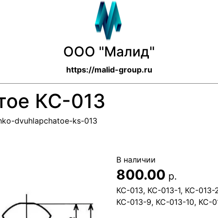
ООО "Малид"
https://malid-group.ru
тое КС-013
shko-dvuhlapchatoe-ks-013
В наличии
800.00
р.
КС-013, КС-013-1, КС-013-2
КС-013-9, КС-013-10, КС-0