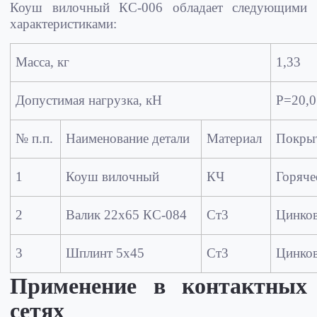
Коуш вилочный КС-006 обладает следующими
характеристиками:
Масса, кг
1,33
Допустимая нагрузка, кН
Р=20,0
№ п.п.
Наименование детали
Материал
Покры
1
Коуш вилочный
КЧ
Горяче
2
Валик 22х65 КС-084
Ст3
Цинков
3
Шплинт 5х45
Ст3
Цинков
Применение в контактных
сетях